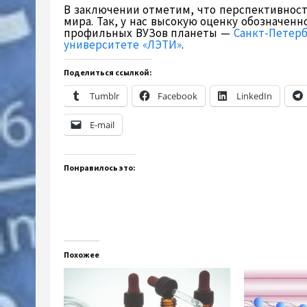
В заключении отметим, что перспективност
мира. Так, у нас высокую оценку обозначен
профильных ВУЗов планеты —
Санкт-Петерб
университете «ЛЭТИ»
.
Поделиться ссылкой:
Tumblr
Facebook
LinkedIn
E-mail
Понравилось это:
Похожее