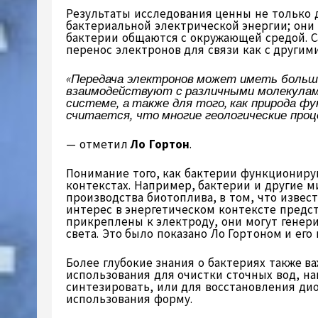
Результаты исследования ценны не только 
бактериальной электрической энергии; они
бактерии общаются с окружающей средой. С
перенос электронов для связи как с другим
«Передача электронов может иметь большо
взаимодействуют с различными молекулами
системе, а также для того, как природа ф
считается, что многие геологические про
— отметил
Ло Гортон
.
Понимание того, как бактерии функциониру
контекстах. Например, бактерии и другие 
производства биотоплива, в том, что извес
интерес в энергетическом контексте предс
прикреплены к электроду, они могут генер
света. Это было показано Ло Гортоном и ег
Более глубокие знания о бактериях также в
использования для очистки сточных вод, н
синтезировать, или для восстановления дио
использования форму.