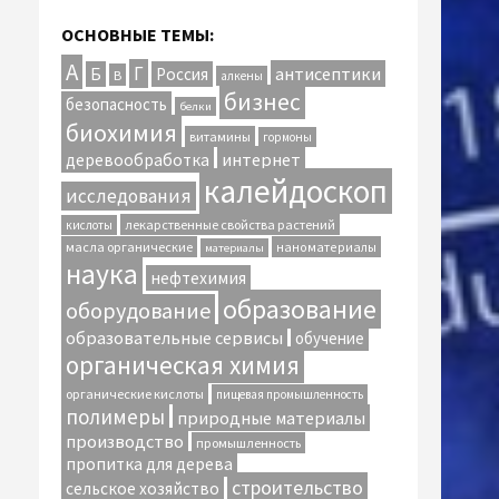
ОСНОВНЫЕ ТЕМЫ:
А
Г
антисептики
Б
Россия
В
алкены
бизнес
безопасность
белки
биохимия
витамины
гормоны
интернет
деревообработка
калейдоскоп
исследования
лекарственные свойства растений
кислоты
масла органические
наноматериалы
материалы
наука
нефтехимия
образование
оборудование
образовательные сервисы
обучение
органическая химия
органические кислоты
пищевая промышленность
полимеры
природные материалы
производство
промышленность
пропитка для дерева
строительство
сельское хозяйство