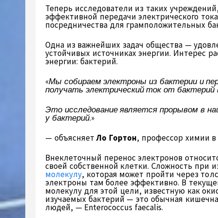
Теперь исследователи из таких учреждений
эффективной передачи электрического тока
посредничества для грамположительных бак
Одна из важнейших задач общества — удовл
устойчивых источниках энергии. Интерес ра
энергии: бактерий.
«
Мы собираем электроны из бактерии и пер
получать электрический ток от бактерий в
Это исследование является прорывом в на
у бактерий
.»
— объясняет
Ло Гортон
, профессор химии в
Внеклеточный перенос электронов относитс
своей собственной клетки. Сложность при и
молекулу
, которая может пройти через тол
электроны там более эффективно. В текуще
молекулу для этой цели, известную как ок
изучаемых бактерий — это обычная кишечная
людей, — Enterococcus faecalis.