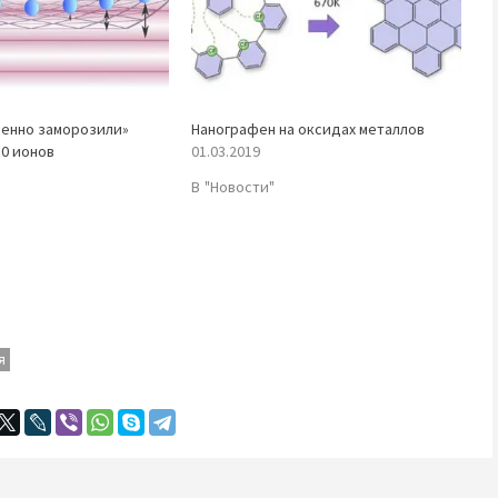
венно заморозили»
Нанографен на оксидах металлов
50 ионов
01.03.2019
В "Новости"
я