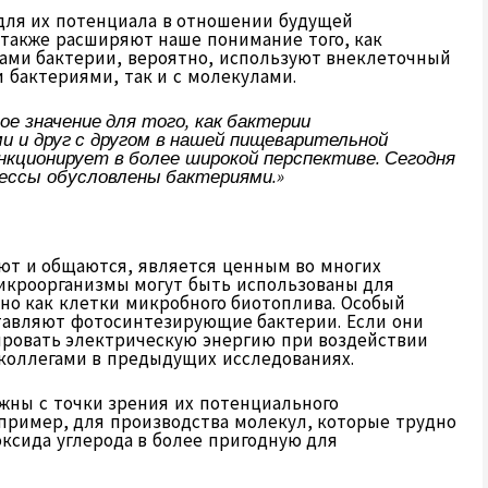
для их потенциала в отношении будущей
 также расширяют наше понимание того, как
ами бактерии, вероятно, используют внеклеточный
и бактериями, так и с молекулами.
е значение для того, как бактерии
 и друг с другом в нашей пищеварительной
ункционирует в более широкой перспективе. Сегодня
цессы обусловлены бактериями.»
ют и общаются, является ценным во многих
микроорганизмы могут быть использованы для
тно как клетки микробного биотоплива. Особый
тавляют фотосинтезирующие бактерии. Если они
ировать электрическую энергию при воздействии
о коллегами в предыдущих исследованиях.
ажны с точки зрения их потенциального
апример, для производства молекул, которые трудно
ксида углерода в более пригодную для