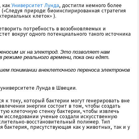
, как
Университет Лунда
, достигли немного более
 («Следуя природе: биоинспирированная стратегия
териальных клеток» ).
етворить потребность в возобновляемых и
стет вокруг одного потенциального такого источника
еносим их на электрод. Это позволяет нам
 режиме реального времени, пока они едят.
шем понимании внеклеточного переноса электронов
 университете Лунда в Швеции.
я к току, который бактерии могут генерировать вне
звлечении энергии состоит в том, чтобы создать
стую клеточную стенку бактерии, чтобы извлечь
м исследовании ученые создали искусственную
ислительно-восстановительный полимер. Тип
 бактерия, присутствующая как у животных, так и у