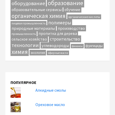
образование
оборудование
образовательные сервисы
обучение
органическая химия
органические кислоты
полимеры
пищевая промышленность
природные материалы
производство
пропитка для дерева
промышленность
строительство
сельское хозяйство
технологии
углеводороды
фунгициды
финансы
химия
экология
эфирные масла
ПОПУЛЯРНОЕ
Алкидные смолы
Ореховое масло