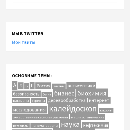
МЫ В TWITTER
Мои твиты
ОСНОВНЫЕ ТЕМЫ:
А
Г
антисептики
Б
Россия
В
алкены
биохимия
бизнес
безопасность
белки
интернет
деревообработка
витамины
гормоны
калейдоскоп
исследования
кислоты
лекарственные свойства растений
масла органические
наука
нефтехимия
наноматериалы
материалы