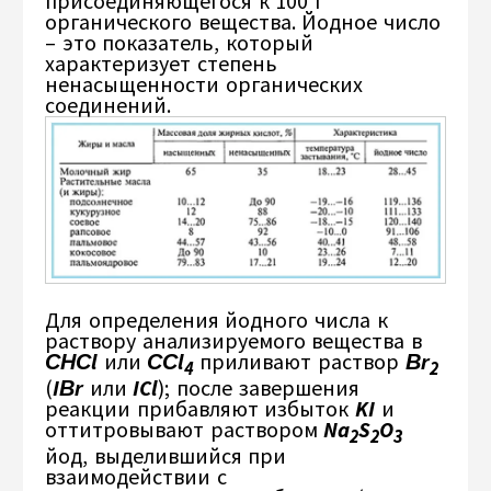
присоединяющегося к 100 г
органического вещества. Йодное число
– это показатель, который
характеризует степень
ненасыщенности органических
соединений.
Для определения йодного числа к
раствору анализируемого вещества в
СНСl
или
ССl
приливают раствор
Вr
4
2
(
IВr
или
ICl
); после завершения
реакции прибавляют избыток
KI
и
оттитровывают раствором
Na
S
O
2
2
3
йод, выделившийся при
взаимодействии с