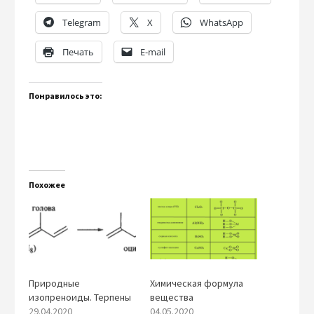
Telegram
X
WhatsApp
Печать
E-mail
Понравилось это:
Похожее
Природные
Химическая формула
изопреноиды. Терпены
вещества
29.04.2020
04.05.2020