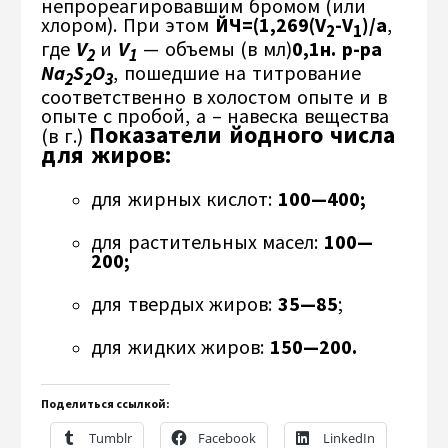
непрореагировавшим бромом (или
хлором). При этом
ЙЧ=(1,269(V
-V
)/a
,
2
1
где
V
и
V
— объемы (в мл)
0,1н. р-ра
2
1
Na
S
O
, пошедшие на титрование
2
2
3
соответственно в холостом опыте и в
опыте с пробой, a – навеска вещества
Показатели йодного числа
(в г.)
для жиров:
для жирных кислот:
100—400;
для растительных масел:
100—
200;
для твердых жиров:
35—85
;
для жидких жиров:
150—200.
Поделиться ссылкой:
Tumblr
Facebook
LinkedIn