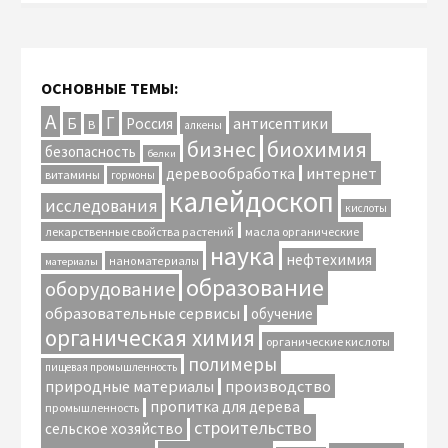
ОСНОВНЫЕ ТЕМЫ:
А
Г
антисептики
Б
Россия
В
алкены
биохимия
бизнес
безопасность
белки
интернет
деревообработка
витамины
гормоны
калейдоскоп
исследования
кислоты
лекарственные свойства растений
масла органические
наука
нефтехимия
наноматериалы
материалы
образование
оборудование
образовательные сервисы
обучение
органическая химия
органические кислоты
полимеры
пищевая промышленность
природные материалы
производство
пропитка для дерева
промышленность
строительство
сельское хозяйство