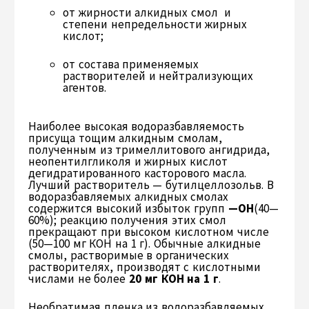
от жирности алкидных смол и
степени непредельности жирных
кислот;
от состава применяемых
растворителей и нейтрализующих
агентов.
Наиболее высокая водоразбавляемость
присуща тощим алкидным смолам,
полученным из тримеллитового ангидрида,
неопентилгликоля и жирных кислот
дегидратированного касторового масла.
Лучший растворитель — бутилцеллозольв. В
водоразбавляемых алкидных смолах
содержится высокий избыток групп
—ОН
(40—
60%); реакцию получения этих смол
прекращают при высоком кислотном числе
(50—100 мг КОН на 1 г). Обычные алкидные
смолы, растворимые в органических
растворителях, производят с кислотными
числами не более
20 мг КОН на 1 г
.
Необратимая пленка из водоразбавляемых