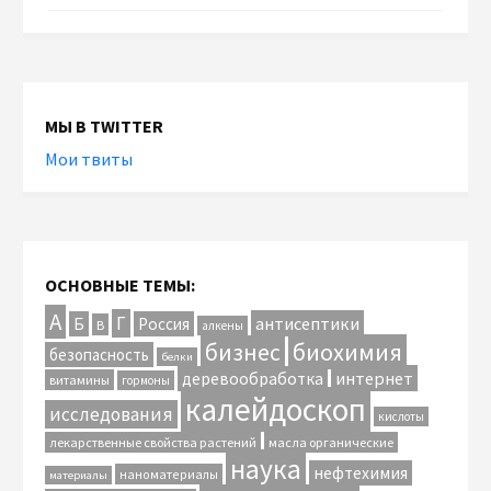
МЫ В TWITTER
Мои твиты
ОСНОВНЫЕ ТЕМЫ:
А
Г
антисептики
Б
Россия
В
алкены
биохимия
бизнес
безопасность
белки
интернет
деревообработка
витамины
гормоны
калейдоскоп
исследования
кислоты
лекарственные свойства растений
масла органические
наука
нефтехимия
наноматериалы
материалы