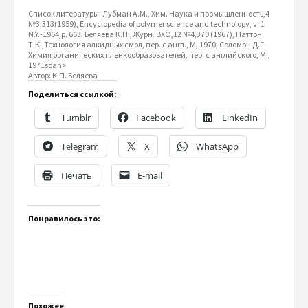
Список литературы: Лубман А.М., Хим. Наука и промышленность,4
№3,313(1959), Encyclopedia of polymer science and technology, v. 1
N.Y.-1964,р. 663; Беляева К.П., Журн. ВХО,12 №4,370 (1967), Паттон
Т.К.,Технология алкидных смол, пер. с англ., М, 1970, Соломон Д.Г.
Химия органических пленкообразователей, пер. с английского, М.,
1971span>
Автор: К.П. Беляева
Поделиться ссылкой:
Tumblr
Facebook
LinkedIn
Telegram
X
WhatsApp
Печать
E-mail
Понравилось это:
Похожее