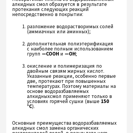
алкидных смол образуется в результате
протекания следующих реакций
непосредственно в покрытии:
разложение водорастворимых солей
(аммиачных или аминных);
дополнительная полиэтерификация
с наиболее полным использованием
групп
—СООН
и
—ОН
;
окисление и полимеризация по
двойным связям жирных кислот.
Указанные реакции, особенно первые
две, протекают при повышенных
температуpax. Поэтому материалы на
основе водоразбавляемых
алкидныхсмол применяют только в
условиях горячей сушки (выше
150
°С
).
Основные преимущества водоразбавляемых
алкидных смол замена органических