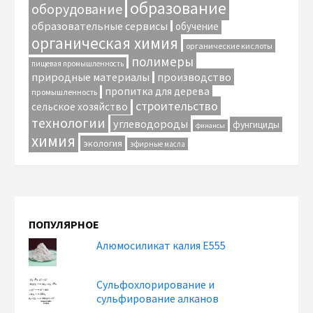
образование
оборудование
образовательные сервисы
обучение
органическая химия
органические кислоты
полимеры
пищевая промышленность
природные материалы
производство
пропитка для дерева
промышленность
строительство
сельское хозяйство
технологии
углеводороды
фунгициды
финансы
химия
экология
эфирные масла
ПОПУЛЯРНОЕ
Алюмосиликат калия Е555
Сульфохлорирование и
сульфирование алканов