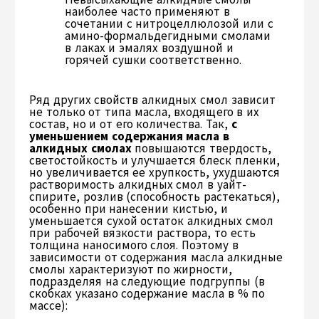
наиболее часто применяют в
сочетании с нитроцеллюлозой или с
амино-формальдегидными смолами
в лаках и эмалях воздушной и
горячей сушки соответственно.
Ряд других свойств алкидных смол зависит
не только от типа масла, входящего в их
состав, но и от его количества. Так,
с
уменьшением содержания масла в
алкидных смолах
повышаются твердость,
светостойкость и улучшается блеск пленки,
но увеличивается ее хрупкость, ухудшаются
растворимость алкидных смол в уайт-
спирите, розлив (способность растекаться),
особенно при нанесении кистью, и
уменьшается сухой остаток алкидных смол
при рабочей вязкости раствора, то есть
толщина наносимого слоя. Поэтому в
зависимости от содержания масла алкидные
смолы характеризуют по жирности,
подразделяя на следующие подгруппы (в
скобках указано содержание масла в % по
массе):