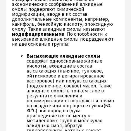
экономических соображений алкидные
смолы подвергают химической
модификации, вводя в их состав
дополнительные компоненты, например,
канифоль, бензойную кислоту, эпоксидную
смолу. Такие алкидные смолы называют
модифицированными
. По способности к
высыханию алкидные смолы подразделяют
на две основные группы:
Высыхающие алкидные смолы
содержат одноосновные жирные
кислоты, входящие в состав
высыхающих (льняное, тунговое,
ойтисиковое и дегиратированное
касторовое) или полувысыхающих
(подсолнечное, соевое) масел. Такие
алкидные смолы в тонком слое в
результате окисления и
полимеризации отверждаются прямо
на воздухе или в процессе сушки(60-
80°С): кислород воздуха
присоединяется по месту α-
метиленовых групп в молекулах
алкидных смол, образуя
гидроперекиси, которые служат