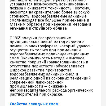
растворителей водой, в результате чего
устраняется возможность возникновения
пожара и снижается токсичность. Поэтому,
несмотря на сравнительно более высокую
стоимость, водоразбавляемые алкидные
смолынаходят все большее применение и
главным образом при нанесении методами
окунания
и
струйного облива
.
С 1965 получил распространение
принципиально новый метод окраски с
помощью электрофореза, который удалось
осуществить только при применении
водоразбавляемых поликонденсационных
смол. Экономичность метода и высокое
качество покрытий (равнотолщинность и
отсутствие пористости) обусловливают
широкое развитие производства
водоразбавляемых алкидных смол и
реализацию одной из основных тенденций
современной лакокрасочной
промышленности — снижение
непроизводительного расхода органических
растворителей при окраске.
Свойства алкидных смол