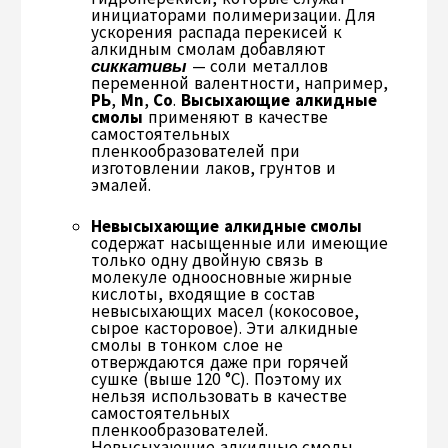
инициаторами полимеризации. Для
ускорения распада перекисей к
алкидным смолам добавляют
сиккативы
— соли металлов
переменной валентности, например,
РЬ
,
М
n
,
Со
.
Высыхающие алкидные
смолы
применяют в качестве
самостоятельных
пленкообразователей при
изготовлении лаков, грунтов и
эмалей.
Невысыхающие алкидные смолы
содержат насыщенные или имеющие
только одну двойную связь в
молекуле одноосновные жирные
кислоты, входящие в состав
невысыхающих масел (кокосовое,
сырое касторовое). Эти алкидные
смолы в тонком слое не
отверждаются даже при горячей
сушке (выше 120 °С). Поэтому их
нельзя использовать в качестве
самостоятельных
пленкообразователей.
Невысыхающие алкидные смолы