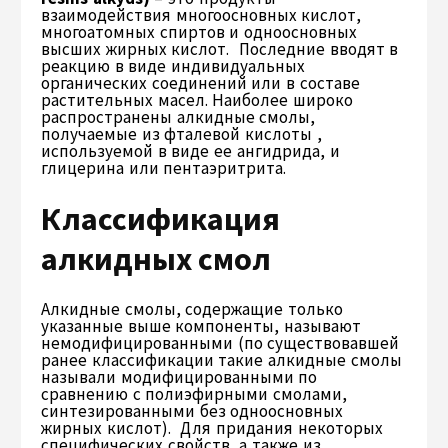
взаимодействия многоосновных кислот,
многоатомных спиртов и одноосновных
высших жирных кислот. Последние вводят в
реакцию в виде индивидуальных
органических соединений или в составе
растительных масел. Наиболее широко
распространены алкидные смолы,
получаемые из фталевой кислоты ,
используемой в виде ее ангидрида, и
глицерина или пентаэритрита.
Классификация
алкидных смол
Алкидные смолы, содержащие только
указанные выше компоненты, называют
немодифицированными (по существовавшей
ранее классификации такие алкидные смолы
называли модифицированными по
сравнению с полиэфирными смолами,
синтезированными без одноосновных
жирных кислот). Для придания некоторых
специфических свойств, а также из