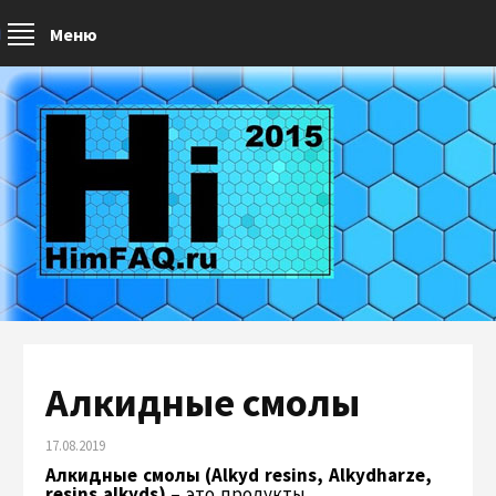
Меню
Алкидные смолы
17.08.2019
Алкидные смолы (Alkyd resins, Alkydharze,
resins alkyds)
– это продукты