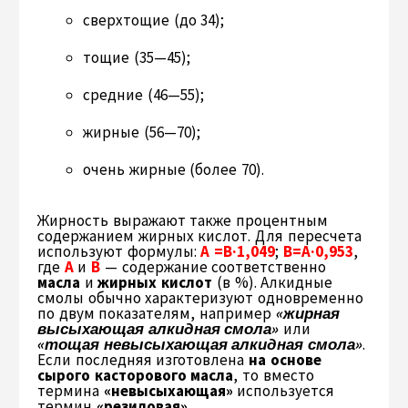
сверхтощие (до 34);
тощие (35—45);
средние (46—55);
жирные (56—70);
очень жирные (более 70).
Жирность выражают также процентным
содержанием жирных кислот. Для пересчета
используют формулы:
А =В·1,049
;
В=А·0,953
,
где
А
и
В
— содержание соответственно
масла
и
жирных кислот
(в %). Алкидные
смолы обычно характеризуют одновременно
по двум показателям, например
«жирная
высыхающая алкидная смола»
или
«тощая невысыхающая алкидная смола»
.
Если последняя изготовлена
на основе
сырого касторового масла
, то вместо
термина
«невысыхающая»
используется
термин
«резиловая»
.