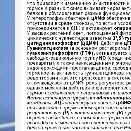
что приводит к изменению их активности и
гормон в разных тканях вызывает через а
белков и обусловливает разные функционал
У гетеротрофных бактерий
цАМФ
обеспечив
отсутствии в среде глюкозы, то есть в усл
присоединяется к ДНК и активирует
оперо
У высших растений свет, поглощаемый фито
циклических нуклеотидов известны
3′,5′-
цитидинмонофосфат (цЦМФ)
. Действие
цГ
Гуанилатциклаза
(в основном растворимый
гуанозинтрифосфата (ГТФ),
активируется 
свободно-радикальную группу
NO
(среди ни
препараты), а также ненасыщенными жирны
эндопероксидами простагландинов, свобод
гормонов на активность гуанилатциклазы н
рецепторами, как это происходит в систем
отличающуюся от цАМФ, роль регулятора ра
однако механизм действия и физиологичес
Гормон соединяется с рецептором на внеш
белка
активирует фермент
аденилатцикл
мембраны.
АЦ
катализирует синтез
цАМФ
связывается с ферментом протеинкиназой
регуляторную
(Р)
и каталитическую
(К)
су
определенные белки, в том числе ферменты
приводит к изменению соответствующих ф
белков хроматина или связывание с ним
Р-