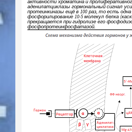
активности хроматина и пролиферативног
аденилатциклазы гормональный сигнал усил
протеинкиназы ещё в 100 раз, то есть одн
фосфорилирование 10-5 молекул белка (кас
прекращается при гидролизе его фосфодиэ
фосфопротеинфосфатазой.