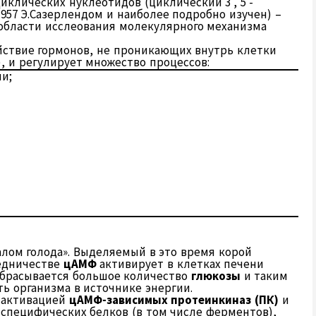
клических нуклеотидов (циклический 3′, 5′-
957 Э.Сазерлендом и наиболее подробно изучен) –
области исслеования молекулярного механизма
йствие гормонов, не проникающих внутрь клетки
, и регулирует множество процессов:
ни;
лом голода». Выделяемый в это время корой
едничестве
цАМФ
активирует в клетках печени
выбрасывается большое количество
глюкозы
и таким
ь организма в источнике энергии.
с активацией
цАМФ-зависимых протеинкиназ (ПК)
и
специфических белков (в том числе ферментов),