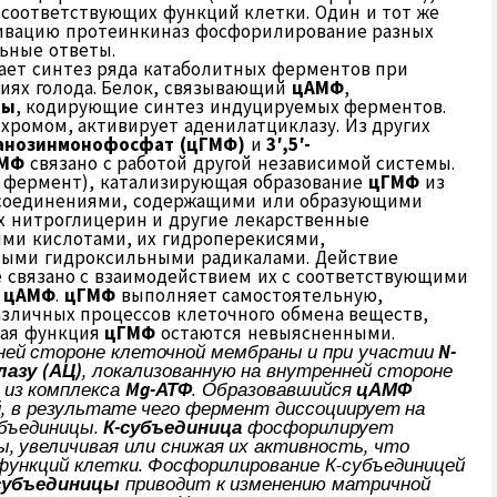
 соответствующих функций клетки. Один и тот же
ктивацию протеинкиназ фосфорилирование разных
ьные ответы.
ает синтез ряда катаболитных ферментов при
овиях голода. Белок, связывающий
цАМФ
,
ны
, кодирующие синтез индуцируемых ферментов.
хромом, активирует аденилатциклазу. Из других
гуанозинмонофосфат (цГМФ)
и
3′,5′-
МФ
связано с работой другой независимой системы.
 фермент), катализирующая образование
цГМФ
из
соединениями, содержащими или образующими
х нитроглицерин и другие лекарственные
ми кислотами, их гидроперекисями,
ными гидроксильными радикалами. Действие
е связано с взаимодействием их с соответствующими
е
цАМФ
.
цГМФ
выполняет самостоятельную,
зличных процессов клеточного обмена веществ,
кая функция
цГМФ
остаются невыясненными.
ней стороне клеточной мембраны и при участии
N
-
азу (АЦ)
, локализованную на внутренней стороне
из комплекса
Mg
-АТФ
. Образовавшийся
цАМФ
, в результате чего фермент диссоциирует на
бъединицы.
К-субъединица
фосфорилирует
, увеличивая или снижая их активность, что
ункций клетки. Фосфорилирование К-субъединицей
субъединицы
приводит к изменению матричной