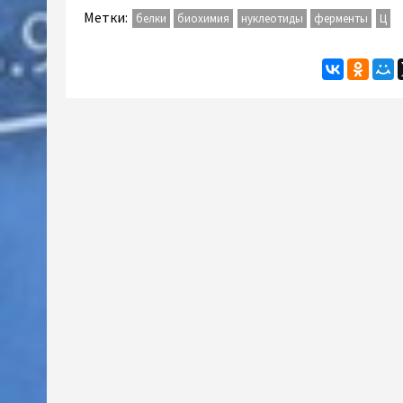
Метки:
белки
биохимия
нуклеотиды
ферменты
Ц