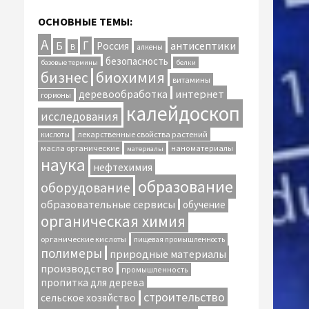
ОСНОВНЫЕ ТЕМЫ:
А
Г
антисептики
Б
Россия
В
алкены
безопасность
базовые термины
белки
биохимия
бизнес
витамины
интернет
деревообработка
гормоны
калейдоскоп
исследования
лекарственные свойства растений
кислоты
масла органические
наноматериалы
материалы
наука
нефтехимия
образование
оборудование
образовательные сервисы
обучение
органическая химия
органические кислоты
пищевая промышленность
полимеры
природные материалы
производство
промышленность
пропитка для дерева
строительство
сельское хозяйство