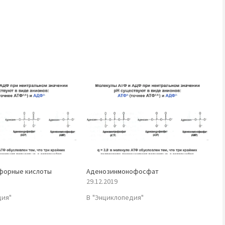
форные кислоты
Аденозинмонофосфат
29.12.2019
дия"
В "Энциклопедия"