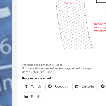
Автор: под ред. Гиляров М.С. и др.
Источник: Биологический энциклопедический словарь
Дата в источнике: 1986г
Поделиться ссылкой:
Tumblr
Facebook
LinkedIn
E-mail