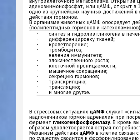
внутриклеточного метаболизма. Открытие Ци
аденозинмонофосфат, или цАМФ, открыт в 1
одно из крупнейших научных достижений в 
действия гормонов.
В организме животных цАМФ опосредует де
(полипептидных гормонов и катехоламинов)
синтез и гидролиз гликогена в пече
·
дифференцировку тканей;
·
кроветворение;
·
тромбоцитоз;
·
явления иммунитета;
·
злокачественного роста;
·
клеточной проницаемости;
·
мышечное сокращение;
·
секрецию гормонов;
·
транскрипцию;
·
трансляцию;
·
и многие другое.
·
В стрессовых ситуациях
цАМФ
служит «сигна
надпочечников гормон адреналин при поср
фермент
гликогенфосфорилазу
. В кровь 
образом удовлетворяется острая потребност
Механизм действия
цАМФ
в клетке связан 
по существу сводится к фосфорилированию 