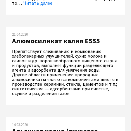
то…
Читать далее →
21.04.2020
Алюмосиликат калия Е555
Препятствует слёживанию и комкованию
хлебопекарных улучшителей, сухих молока и
сливок и др. порошкообразного пищевого сырья
и продуктов, выполняя функции разделяющего
агента и адсорбента для умягчения воды.
Другие области применения: природные
алюмосиликаты являются компонентами шихты в
производстве керамики, стекла, цементов и т.п.;
синтетические — адсорбентами при очистке,
осушке и разделении газов
14.03.2020