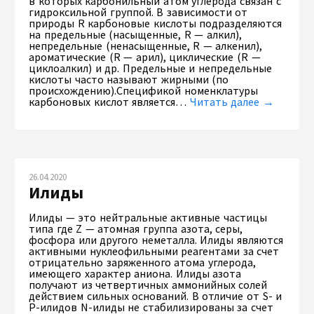
в которых карбонильный атом углерода связан с
гидроксильной группой. В зависимости от
природы R карбоновые кислоты подразделяются
на предельные (насыщенные, R — алкил),
непредельные (ненасыщенные, R — алкенил),
ароматические (R — арил), циклические (R —
циклоалкил) и др. Предельные и непредельные
кислоты часто называют жирными (по
происхождению).Спецификой номенклатуры
карбоновых кислот является…
Читать далее →
26.04.2020
Илиды
Илиды — это нейтральные активные частицы
типа где Z — атомная группа азота, серы,
фосфора или другого неметалла. Илиды являются
активными нуклеофильными реагентами за счет
отрицательно заряженного атома углерода,
имеющего характер аниона. Илиды азота
получают из четвертичных аммонийных солей
действием сильных оснований. В отличие от S- и
Р-илидов N-илиды не стабилизированы за счет