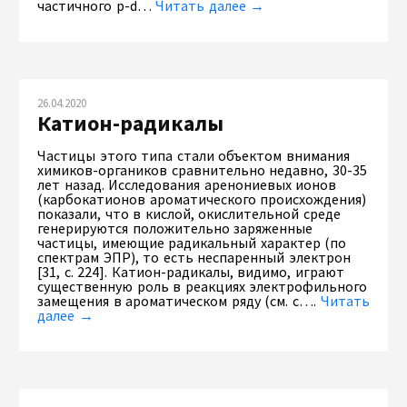
частичного p-d…
Читать далее →
26.04.2020
Катион-радикалы
Частицы этого типа стали объектом внимания
химиков-органиков сравнительно недавно, 30-35
лет назад. Исследования аренониевых ионов
(карбокатионов ароматического происхождения)
показали, что в кислой, окислительной среде
генерируются положительно заряженные
частицы, имеющие радикальный характер (по
спектрам ЭПР), то есть неспаренный электрон
[31, с. 224]. Катион-радикалы, видимо, играют
существенную роль в реакциях электрофильного
замещения в ароматическом ряду (см. с….
Читать
далее →