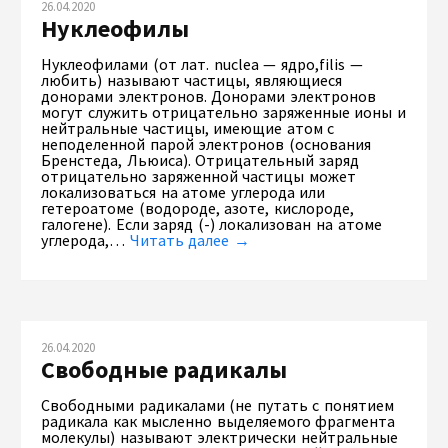
26.04.2020
Нуклеофилы
Нуклеофилами (от лат. nuclea — ядро,filis —
любить) называют частицы, являющиеся
донорами электронов. Донорами электронов
могут служить отрицательно заряженные ионы и
нейтральные частицы, имеющие атом с
неподеленной парой электронов (основания
Бренстеда, Льюиса). Отрицательный заряд
отрицательно заряженной частицы может
локализоваться на атоме углерода или
гетероатоме (водороде, азоте, кислороде,
галогене). Если заряд (-) локализован на атоме
углерода,…
Читать далее →
26.04.2020
Свободные радикалы
Свободными радикалами (не путать с понятием
радикала как мысленно выделяемого фрагмента
молекулы) называют электрически нейтральные