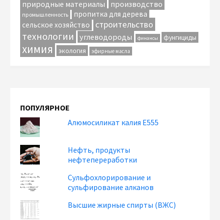
природные материалы
производство
пропитка для дерева
промышленность
строительство
сельское хозяйство
технологии
углеводороды
фунгициды
финансы
химия
экология
эфирные масла
ПОПУЛЯРНОЕ
Алюмосиликат калия Е555
Нефть, продукты
нефтепереработки
Сульфохлорирование и
сульфирование алканов
Высшие жирные спирты (ВЖС)