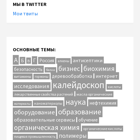
МЫ В TWITTER
Мои твиты
ОСНОВНЫЕ ТЕМЫ:
А
Г
антисептики
Б
Россия
В
алкены
биохимия
бизнес
безопасность
белки
интернет
деревообработка
витамины
гормоны
калейдоскоп
исследования
кислоты
лекарственные свойства растений
масла органические
наука
нефтехимия
наноматериалы
материалы
образование
оборудование
образовательные сервисы
обучение
органическая химия
органические кислоты
полимеры
пищевая промышленность