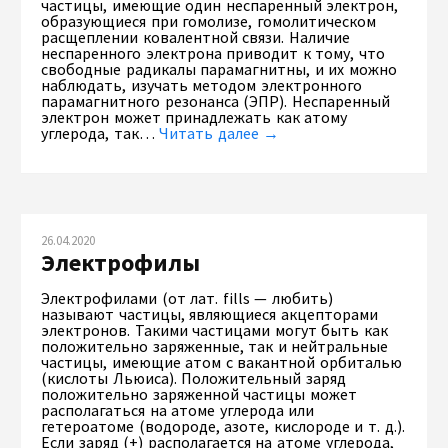
частицы, имеющие один неспаренный электрон,
образующиеся при гомолизе, гомолитическом
расщеплении ковалентной связи. Наличие
неспаренного электрона приводит к тому, что
свободные радикалы парамагнитны, и их можно
наблюдать, изучать методом электронного
парамагнитного резонанса (ЭПР). Неспаренный
электрон может принадлежать как атому
углерода, так…
Читать далее →
26.04.2020
Электрофилы
Электрофилами (от лат. fills — любить)
называют частицы, являющиеся акцепторами
электронов. Такими частицами могут быть как
положительно заряженные, так и нейтральные
частицы, имеющие атом с вакантной орбиталью
(кислоты Льюиса). Положительный заряд
положительно заряженной частицы может
располагаться на атоме углерода или
гетероатоме (водороде, азоте, кислороде и т. д.).
Если заряд (+) располагается на атоме углерода,