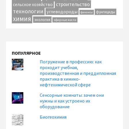
строительство
сельское хозяйство
технологии
углеводороды
фунгициды
финансы
химия
экология
эфирные масла
ПОПУЛЯРНОЕ
Погружение в профессию: как
проходит учебная,
производственная и преддипломная
практика в химико-
нефтехимической сфере
Сенсорные комнаты: зачем они
нужны и как устроено их
оборудование
Биогеохимия