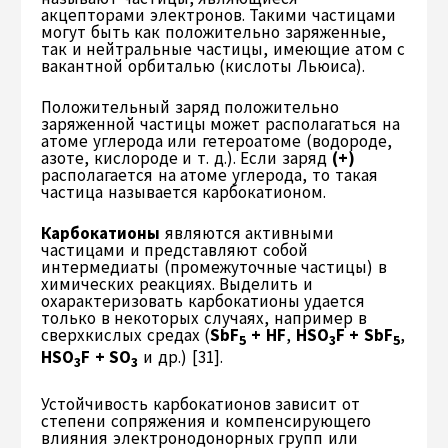
акцепторами электронов. Такими частицами
могут быть как положительно заряженные,
так и нейтральные частицы, имеющие атом с
вакантной орбиталью (кислоты Льюиса).
Положительный заряд положительно
заряженной частицы может располагаться на
атоме углерода или гетероатоме (водороде,
азоте, кислороде и т. д.). Если заряд
(+)
располагается на атоме углерода, то такая
частица называется карбокатионом.
Карбокатионы
являются активными
частицами и представляют собой
интермедиаты (промежуточные частицы) в
химических реакциях. Выделить и
охарактеризовать карбокатионы удается
только в некоторых случаях, например в
сверхкислых средах (
SbF
+ HF
,
HSO
F + SbF
,
5
3
5
HSO
F + SO
и др.) [31].
3
3
Устойчивость карбокатионов зависит от
степени сопряжения и компенсирующего
влияния электронодонорных групп или