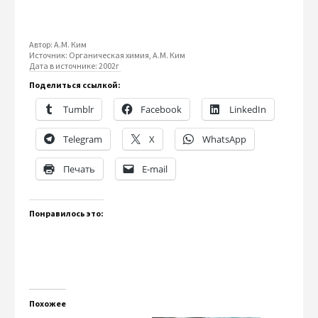
Автор:
А.М. Ким
Источник:
Органическая химия, А.М. Ким
Дата в источнике:
2002г
Поделиться ссылкой:
Tumblr
Facebook
LinkedIn
Telegram
X
WhatsApp
Печать
E-mail
Понравилось это:
Похожее