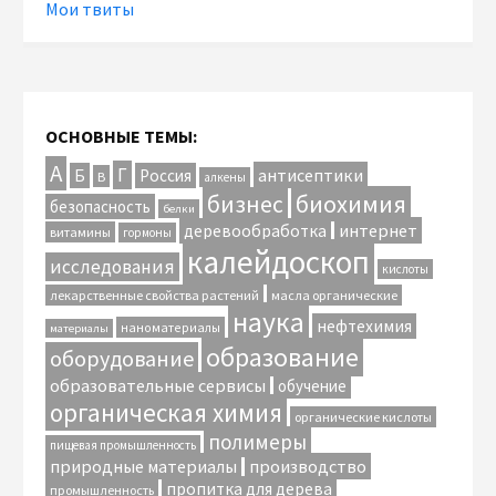
Мои твиты
ОСНОВНЫЕ ТЕМЫ:
А
Г
антисептики
Б
Россия
В
алкены
биохимия
бизнес
безопасность
белки
интернет
деревообработка
витамины
гормоны
калейдоскоп
исследования
кислоты
лекарственные свойства растений
масла органические
наука
нефтехимия
наноматериалы
материалы
образование
оборудование
образовательные сервисы
обучение
органическая химия
органические кислоты
полимеры
пищевая промышленность
природные материалы
производство
пропитка для дерева
промышленность