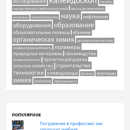
исследования
кислоты
лекарственные свойства растений
масла органические
наука
нефтехимия
наноматериалы
материалы
образование
оборудование
образовательные сервисы
обучение
органическая химия
органические кислоты
полимеры
пищевая промышленность
природные материалы
производство
пропитка для дерева
промышленность
строительство
сельское хозяйство
технологии
углеводороды
фунгициды
финансы
химия
экология
эфирные масла
ПОПУЛЯРНОЕ
Погружение в профессию: как
проходит учебная,