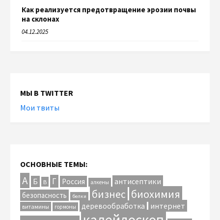
Как реализуется предотвращение эрозии почвы
на склонах
04.12.2025
МЫ В TWITTER
Мои твиты
ОСНОВНЫЕ ТЕМЫ:
А
Г
антисептики
Б
Россия
В
алкены
биохимия
бизнес
безопасность
белки
интернет
деревообработка
витамины
гормоны
калейдоскоп