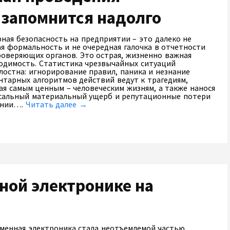
 запомнится надолго
ная безопасность на предприятии – это далеко не
ая формальность и не очередная галочка в отчетности
роверяющих органов. Это острая, жизненно важная
одимость. Статистика чрезвычайных ситуаций
лостна: игнорирование правил, паника и незнание
нтарных алгоритмов действий ведут к трагедиям,
ая самым ценным – человеческим жизням, а также нанося
сальный материальный ущерб и репутационные потери
ании….
Читать далее →
ной электронике на
менная электроника стала неотъемлемой частью