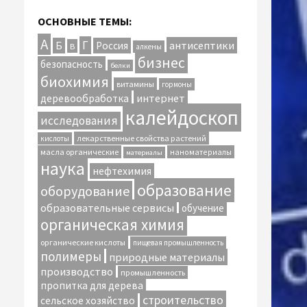
ОСНОВНЫЕ ТЕМЫ:
А
Г
антисептики
Б
Россия
В
алкены
бизнес
безопасность
белки
биохимия
витамины
гормоны
интернет
деревообработка
калейдоскоп
исследования
лекарственные свойства растений
кислоты
масла органические
наноматериалы
материалы
наука
нефтехимия
образование
оборудование
образовательные сервисы
обучение
органическая химия
органические кислоты
пищевая промышленность
полимеры
природные материалы
производство
промышленность
пропитка для дерева
строительство
сельское хозяйство