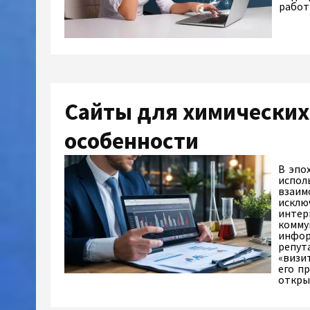
рабо
Сайты для химических
особенности
В эпо
испол
взаим
исклю
интер
комму
инфор
репут
«визи
его п
откр