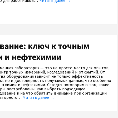
о для работников…
Читать далее →
вание: ключ к точным
и и нефтехимии
менная лаборатория — это не просто место для опытов,
ентр точных измерений, исследований и открытий. От
тва оборудования зависит не только эффективность
ы, но и достоверность получаемых данных, что особенно
 в химии и нефтехимии. Сегодня поговорим о том, какие
ры востребованы, как выбрать подходящее
дование и на что обратить внимание при организации
раторного…
Читать далее →