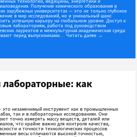
менных технологий, медицины, энергетики и
иаловедения. Получение химического образования в
их зарубежных университетах — это не только глубокое
жение в мир исследований, но и уникальный шанс
оить успешную карьеру на глобальном уровне. Доступ к
овым лабораториям, работа под руководством
евских лауреатов и межкультурная академическая среда
вают перед выпускниками…
Читать далее →
лабораторные: как
– это незаменимый инструмент как в промышленных
абах, так и в лабораторных исследованиях. Они
ают точно измерять массу веществ, деталей или
иалов, что крайне важно для контроля качества,
асности и точности технологических процессов.
менные весы отличаются высокой точностью,