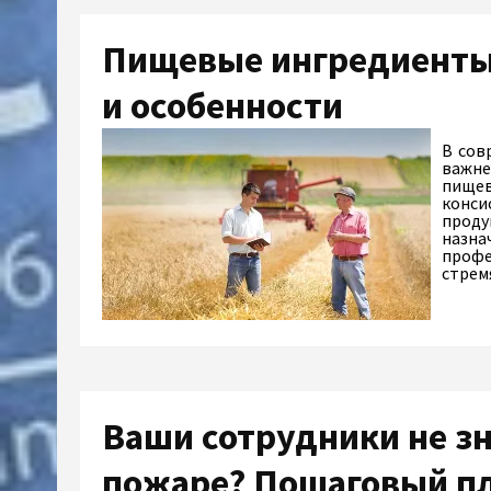
Пищевые ингредиенты
и особенности
В сов
важне
пищев
конси
проду
назна
профе
стрем
Ваши сотрудники не зн
пожаре? Пошаговый п