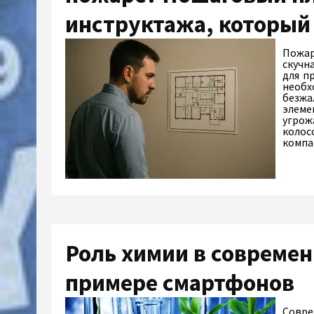
инструктажа, который
Пожар
скучн
для п
необх
безжа
элеме
угрож
колос
комп
Роль химии в современ
примере смартфонов
Совре