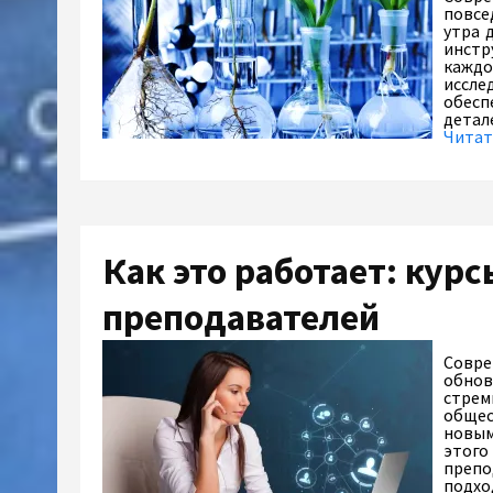
повсе
утра 
инстр
каждо
иссле
обесп
детал
Читат
Как это работает: кур
преподавателей
Совре
обнов
стрем
общес
новым
этого
препо
подхо