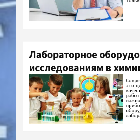
тольк
Лабораторное оборудо
исследованиям в хими
Совре
это ц
качес
работ
важно
прибо
обору
лабо