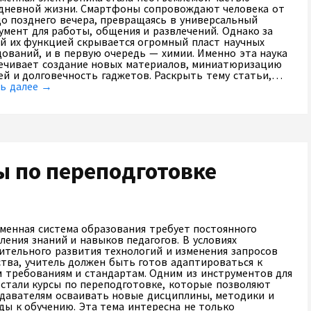
дневной жизни. Смартфоны сопровождают человека от
до позднего вечера, превращаясь в универсальный
умент для работы, общения и развлечений. Однако за
й их функцией скрывается огромный пласт научных
дований, и в первую очередь — химии. Именно эта наука
ечивает создание новых материалов, миниатюризацию
ей и долговечность гаджетов. Раскрыть тему статьи,…
ь далее →
сы по переподготовке
менная система образования требует постоянного
ления знаний и навыков педагогов. В условиях
ительного развития технологий и изменения запросов
тва, учитель должен быть готов адаптироваться к
 требованиям и стандартам. Одним из инструментов для
 стали курсы по переподготовке, которые позволяют
давателям осваивать новые дисциплины, методики и
ды к обучению. Эта тема интересна не только