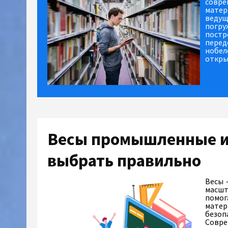
совре
матер
ведущ
погру
постр
перед
нобел
откры
Весы промышленные и 
выбрать правильно
Весы 
масшт
помог
матер
безоп
Совре