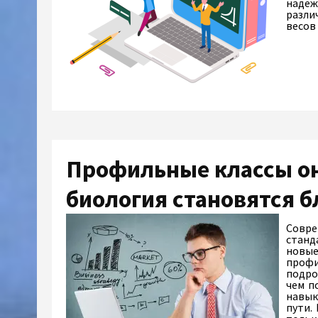
надеж
разли
весов
Профильные классы он
биология становятся 
Совре
станд
новые
профи
подро
чем п
навык
пути.