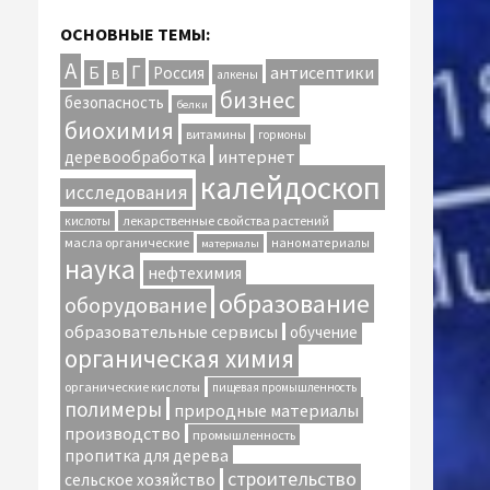
ОСНОВНЫЕ ТЕМЫ:
А
Г
антисептики
Б
Россия
В
алкены
бизнес
безопасность
белки
биохимия
витамины
гормоны
интернет
деревообработка
калейдоскоп
исследования
лекарственные свойства растений
кислоты
масла органические
наноматериалы
материалы
наука
нефтехимия
образование
оборудование
образовательные сервисы
обучение
органическая химия
органические кислоты
пищевая промышленность
полимеры
природные материалы
производство
промышленность
пропитка для дерева
строительство
сельское хозяйство