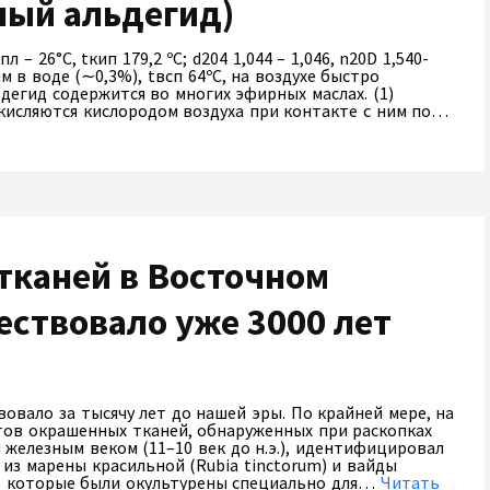
ный альдегид)
– 26°С, tкип 179,2 ºС; d204 1,044 – 1,046, n20D 1,540-
м в воде (∼0,3%), tвсп 64ºС, на воздухе быстро
дегид содержится во многих эфирных маслах. (1)
кисляются кислородом воздуха при контакте с ним по…
тканей в Восточном
ствовало уже 3000 лет
овало за тысячу лет до нашей эры. По крайней мере, на
ов окрашенных тканей, обнаруженных при раскопках
 железным веком (11–10 век до н.э.), идентифицировал
 из марены красильной (Rubia tinctorum) и вайды
ний, которые были окультурены специально для…
Читать