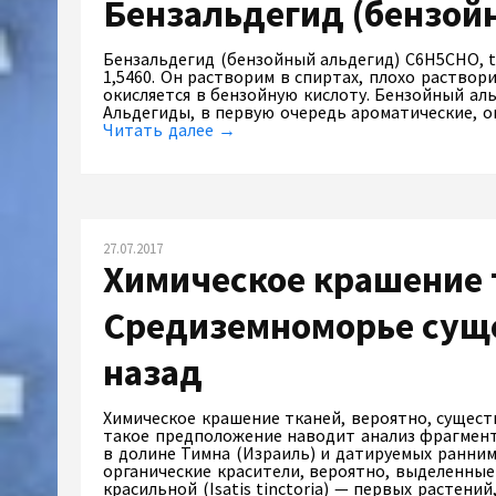
Бензальдегид (бензой
Бензальдегид (бензойный альдегид) C6H5CHO, tпл 
1,5460. Он растворим в спиртах, плохо раствори
окисляется в бензойную кислоту. Бензойный аль
Альдегиды, в первую очередь ароматические, о
Читать далее →
27.07.2017
Химическое крашение 
Средиземноморье суще
назад
Химическое крашение тканей, вероятно, существ
такое предположение наводит анализ фрагмент
в долине Тимна (Израиль) и датируемых ранним
органические красители, вероятно, выделенные
красильной (Isatis tinctoria) — первых расте