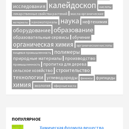
калейдоскоп
исследования
кислоты
лекарственные свойства растений
масла органические
наука
нефтехимия
наноматериалы
материалы
образование
оборудование
образовательные сервисы
обучение
органическая химия
органические кислоты
полимеры
пищевая промышленность
природные материалы
производство
пропитка для дерева
промышленность
строительство
сельское хозяйство
технологии
углеводороды
фунгициды
финансы
химия
экология
эфирные масла
ПОПУЛЯРНОЕ
Химическая формула вещества