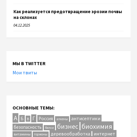
Как реализуется предотвращение эрозии почвы
на склонах
04.12.2025
МЫ В TWITTER
Мои твиты
ОСНОВНЫЕ ТЕМЫ:
А
Г
антисептики
Б
Россия
В
алкены
биохимия
бизнес
безопасность
белки
интернет
деревообработка
витамины
гормоны