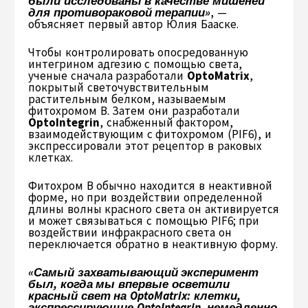
были исследованы в качестве мишеней
для противораковой терапии»
, —
объясняет первый автор Юлия Бааске.
Чтобы контролировать опосредованную
интегрином адгезию с помощью света,
ученые сначала разработали
OptoMatrix
,
покрытый светочувствительным
растительным белком, называемым
фитохромом B. Затем они разработали
OptoIntegrin
, снабженный фактором,
взаимодействующим с фитохромом (PIF6), и
экспрессировали этот рецептор в раковых
клетках.
Фитохром В обычно находится в неактивной
форме, но при воздействии определенной
длины волны красного света он активируется
и может связываться с помощью PIF6; при
воздействии инфракрасного света он
переключается обратно в неактивную форму.
«Самый захватывающий эксперимент
был, когда мы впервые осветили
красный свет на OptoMatrix: клетки,
экспрессирующие OptoIntegrin, немедленно