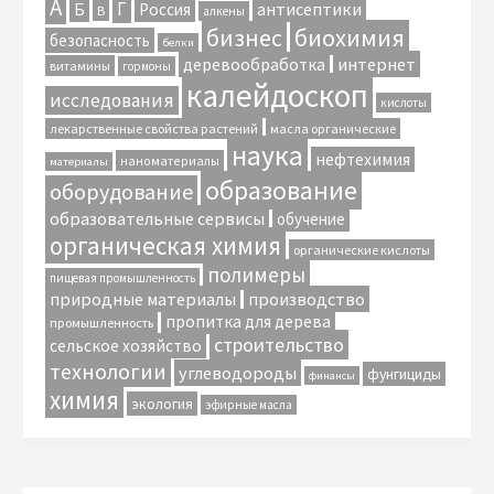
А
Г
антисептики
Б
Россия
В
алкены
биохимия
бизнес
безопасность
белки
интернет
деревообработка
витамины
гормоны
калейдоскоп
исследования
кислоты
лекарственные свойства растений
масла органические
наука
нефтехимия
наноматериалы
материалы
образование
оборудование
образовательные сервисы
обучение
органическая химия
органические кислоты
полимеры
пищевая промышленность
природные материалы
производство
пропитка для дерева
промышленность
строительство
сельское хозяйство
технологии
углеводороды
фунгициды
финансы
химия
экология
эфирные масла