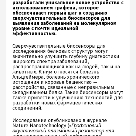
разработали уникальное новое устройство с
использованием графена, которое
обеспечивает первый шаг к созданию
сверхчувствительных биосенсоров для
выявления заболеваний на молекулярном
уровне с почти идеальной
эффективностью.
Сверхчувствительные биосенсоры для
исследования белковых структур могут
значительно улучшить глубину диагностики
широкого спектра заболеваний,
распространяющихся как на людей, так и на
животных. К ним относятся болезнь
Альцгеймера, болезнь хронического
истощения и коровье бешенство —
расстройства, связанные с неправильным
складыванием белка. Такие биосенсоры могут
также привести к улучшению технологий для
разработки новых фармацевтических
соединений.
Исследование опубликовано в журнале
Nature Nanotechnology (
«Графеновый
акустический плазмонный резонатор для
сверхчувствительной инфракрасной