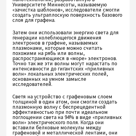
Университете Миннесоты, называемую
«зачистка шаблонов», исследователи смогли
создать ультраплоскую поверхность базового
слоя для графена.
Затем они использовали энергию света для
генерации колеблющегося движения
электронов в графене, называемых
плазмонами, которые можно считать
похожими на рябь или волны,
распространяющиеся в «море» электронов.
Точно так же эти волны могут нарастать по
интенсивности до гигантских «приливных
волн» локальных электрических полей,
основанных на умном замысле
исследователей.
Светя на устройство с графеновым слоем
толщиной в один атом, они смогли создать
плазмонную волну с беспрецедентной
эффективностью при почти идеальном
поглощении света на 94% в виде «приливных
волн» электрического поля. Когда они
вставили белковые молекулы между
графеновой и металлической лентами, они