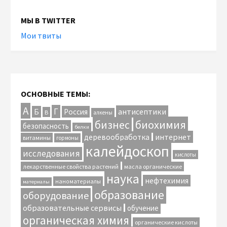
МЫ В TWITTER
Мои твиты
ОСНОВНЫЕ ТЕМЫ:
А
Г
антисептики
Б
Россия
В
алкены
биохимия
бизнес
безопасность
белки
интернет
деревообработка
витамины
гормоны
калейдоскоп
исследования
кислоты
лекарственные свойства растений
масла органические
наука
нефтехимия
наноматериалы
материалы
образование
оборудование
образовательные сервисы
обучение
органическая химия
органические кислоты