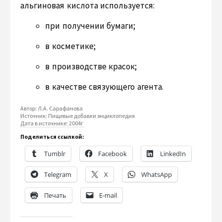
альгиновая кислота используется:
при получении бумаги;
в косметике;
в производстве красок;
в качестве связующего агента.
Автор:
Л.А. Сарафанова
Источник:
Пищевые добавки энциклопедия
Дата в источнике:
2004г
Поделиться ссылкой:
Tumblr
Facebook
LinkedIn
Telegram
X
WhatsApp
Печать
E-mail