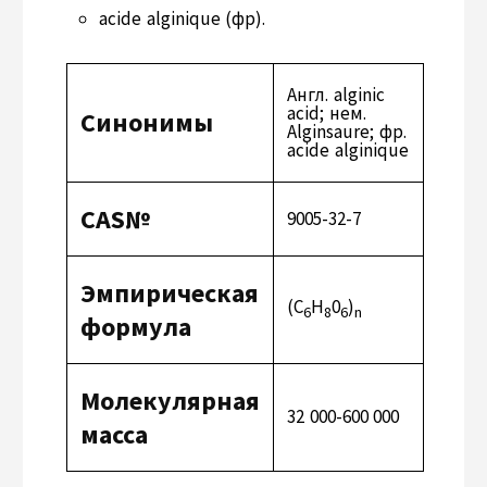
acide alginique (фр).
Англ. alginic
acid; нем.
Синонимы
Alginsaure; фр.
acide alginique
САS№
9005-32-7
Эмпирическая
(C
H
0
)
6
8
6
n
формула
Молекулярная
32 000-600 000
масса