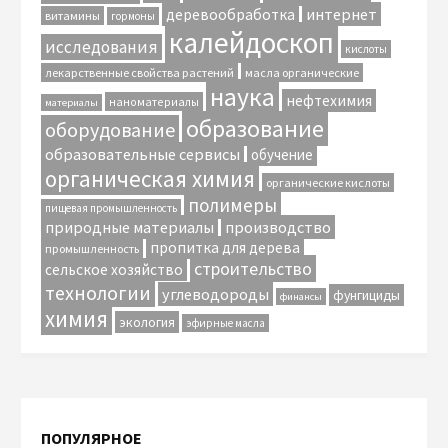
интернет
деревообработка
витамины
гормоны
калейдоскоп
исследования
кислоты
лекарственные свойства растений
масла органические
наука
нефтехимия
наноматериалы
материалы
образование
оборудование
образовательные сервисы
обучение
органическая химия
органические кислоты
полимеры
пищевая промышленность
природные материалы
производство
пропитка для дерева
промышленность
строительство
сельское хозяйство
технологии
углеводороды
фунгициды
финансы
химия
экология
эфирные масла
ПОПУЛЯРНОЕ