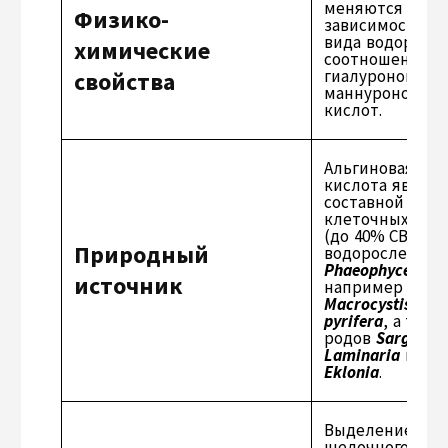
меняются в
Физико-
зависимости от
вида водоросле
химические
соотношения
гиалуроновой и
свойства
маннуроновой
кислот.
Альгиновая
кислота являет
составной част
клеточных сте
(до 40% СВ) бу
Природный
водорослей (се
Phaeophyceae
),
источник
например вида
Macrocystis
pyrifera
, а такж
родов
Sargassu
Laminaria
и
Eklonia
.
Выделением из
щелочного