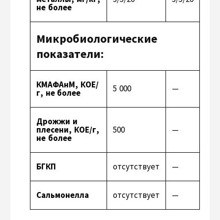
не более
Микробиологические
показатели:
КМАФАнМ, КОЕ/
5 000
—
г, не более
Дрожжи и
плесени, КОЕ/г,
500
—
не более
БГКП
отсутствует
—
Сальмонелла
отсутствует
—