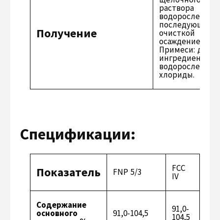
раствора
водорослей с
последующей
Получение
очисткой
осаждением.
Примеси: други
ингредиенты
водорослей,
хлориды.
Спецификации:
FCC
Показатель
FNP 5/3
IV
Содержание
91,0-
основного
91,0-104,5
104,5