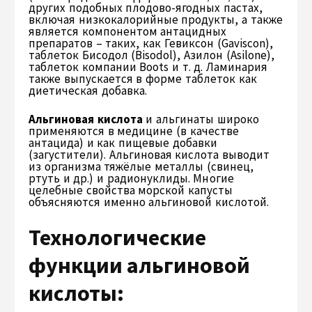
других подобных плодово-ягодных пастах,
включая низкокалорийные продукты, а также
является компонентом антацидных
препаратов – таких, как Гевиксон (Gaviscon),
таблеток Бисодол (Bisodol), Азилон (Asilone),
таблеток компании Boots и т. д. Ламинария
также выпускается в форме таблеток как
диетическая добавка.
Альгиновая кислота
и альгинаты широко
применяются в медицине (в качестве
антацида) и как пищевые добавки
(загустители). Альгиновая кислота выводит
из организма тяжёлые металлы (свинец,
ртуть и др.) и радионуклиды. Многие
целебные свойства морской капусты
объясняются именно альгиновой кислотой.
Технологические
функции альгиновой
кислоты: