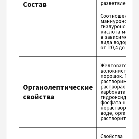
Состав
разветвлениям
Соотношение
маннуроновая:
гиалуроновая
кислота меняе
в зависимости 
вида водоросл
от 1:0,4 до 1:1,9.
Желтовато-бел
волокнистый
порошок. Плохо
растворим в
Органолептические
растворах
карбоната,
свойства
гидроксида и
фосфата натрия
нерастворим в
воде, органиче
растворителях.
Свойства