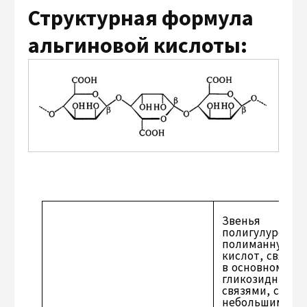
Структурная формула
альгиновой кислоты:
Звенья
полигулуронов
полиманнурон
кислот, связан
в основном р-(1
гликозидными
связями, с
небольшими