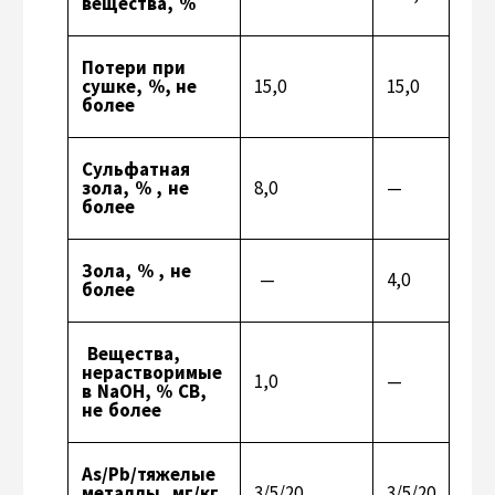
вещества, %
Потери при
сушке, %, не
15,0
15,0
более
Сульфатная
зола, % , не
8,0
—
более
Зола, % , не
—
4,0
более
Вещества,
нерастворимые
1,0
—
в NaOH, % CB,
не более
As/Pb/тяжелые
металлы, мг/кг,
3/5/20
3/5/20