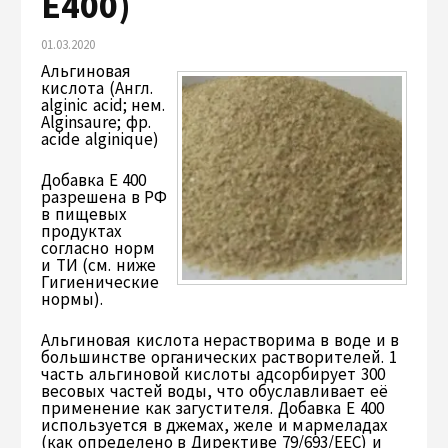
Е400)
01.03.2020
Альгиновая
кислота (Англ.
alginic acid; нем.
Alginsaure; фр.
acide alginique)
Добавка Е 400
разрешена в РФ
в пищевых
продуктах
согласно норм
и ТИ (см. ниже
Гигиенические
нормы).
Альгиновая кислота нерастворима в воде и в
большинстве органических растворителей. 1
часть альгиновой кислоты адсорбирует 300
весовых частей воды, что обуславливает её
применение как загустителя. Добавка Е 400
используется в джемах, желе и мармеладах
(как определено в Директиве 79/693/EEC) и