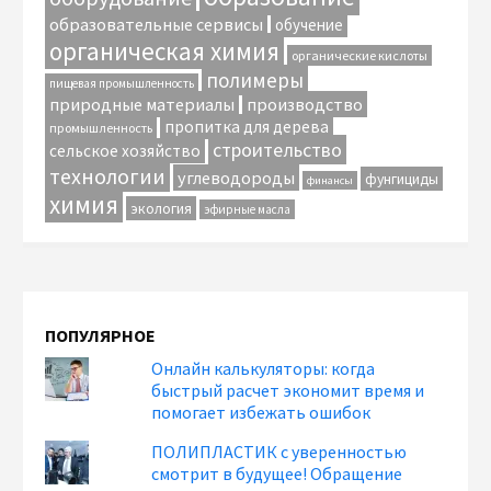
образовательные сервисы
обучение
органическая химия
органические кислоты
полимеры
пищевая промышленность
природные материалы
производство
пропитка для дерева
промышленность
строительство
сельское хозяйство
технологии
углеводороды
фунгициды
финансы
химия
экология
эфирные масла
ПОПУЛЯРНОЕ
Онлайн калькуляторы: когда
быстрый расчет экономит время и
помогает избежать ошибок
ПОЛИПЛАСТИК с уверенностью
смотрит в будущее! Обращение