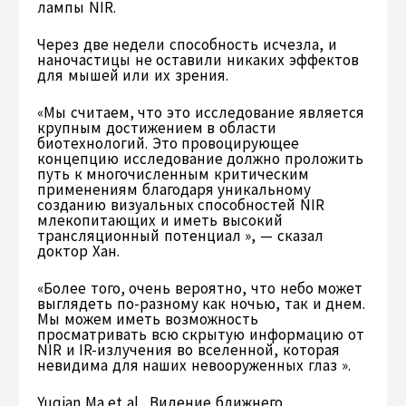
лампы NIR.
Через две недели способность исчезла, и
наночастицы не оставили никаких эффектов
для мышей или их зрения.
«Мы считаем, что это исследование является
крупным достижением в области
биотехнологий. Это провоцирующее
концепцию исследование должно проложить
путь к многочисленным критическим
применениям благодаря уникальному
созданию визуальных способностей NIR
млекопитающих и иметь высокий
трансляционный потенциал », — сказал
доктор Хан.
«Более того, очень вероятно, что небо может
выглядеть по-разному как ночью, так и днем.
Мы можем иметь возможность
просматривать всю скрытую информацию от
NIR и IR-излучения во вселенной, которая
невидима для наших невооруженных глаз ».
Yuqian Ma et al . Видение ближнего