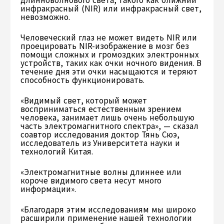
длинноволнового света, такого как ближний
инфракрасный (NIR) или инфракрасный свет,
невозможно.
Человеческий глаз не может видеть NIR или
проецировать NIR-изображение в мозг без
помощи сложных и громоздких электронных
устройств, таких как очки ночного видения. В
течение дня эти очки насыщаются и теряют
способность функционировать.
«Видимый свет, который может
восприниматься естественным зрением
человека, занимает лишь очень небольшую
часть электромагнитного спектра», — сказал
соавтор исследования доктор Тянь Сюэ,
исследователь из Университета науки и
технологий Китая.
«Электромагнитные волны длиннее или
короче видимого света несут много
информации».
«Благодаря этим исследованиям мы широко
расширили применение нашей технологии