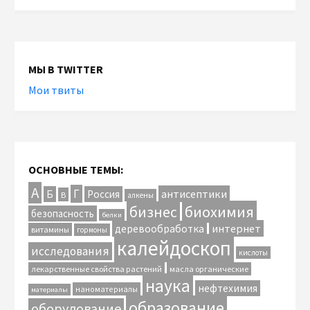
МЫ В TWITTER
Мои твиты
ОСНОВНЫЕ ТЕМЫ:
А
Г
антисептики
Б
Россия
В
алкены
биохимия
бизнес
безопасность
белки
интернет
деревообработка
витамины
гормоны
калейдоскоп
исследования
кислоты
лекарственные свойства растений
масла органические
наука
нефтехимия
наноматериалы
материалы
образование
оборудование