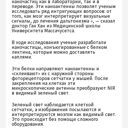
наночастиц как в лаборатории, так и в
переводе. Эти наноантенны позволят ученым
исследовать ряд интригующих вопросов: от
того, как мозг интерпретирует визуальные
сигналы, до лечения дальтонизма », — сказал
доктор Ган Хан из Медицинской школы
Университета Массачусетса.
В ходе исследования ученые разработали
наночастицы, конъюгированные с белком
лектина, которые можно доставлять
каплями.
Эти белки направляют наноантенны и
«склеивают» их с наружной стороны
фоторецепторов сетчатки у мышей. После
закрепления на клетках эти
микроскопические антенны преобразуют NIR
в видимый зеленый свет.
Зеленый свет наблюдается клеткой
сетчатки, а изображения посылаются и
интерпретируются мозгом как видимый свет.
Это происходит без помощи сложного
оборудования.