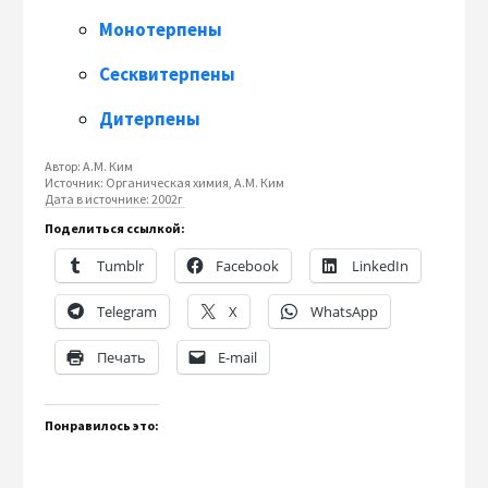
Монотерпены
Сесквитерпены
Дитерпены
Автор:
А.М. Ким
Источник:
Органическая химия, А.М. Ким
Дата в источнике:
2002г
Поделиться ссылкой:
Tumblr
Facebook
LinkedIn
Telegram
X
WhatsApp
Печать
E-mail
Понравилось это: