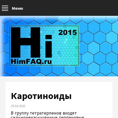
Меню
Каротиноиды
29.04.2020
В группу тетратерпенов входят
сильноненасыщенные терпеновые