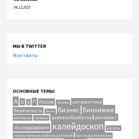
04.12.2025
МЫ В TWITTER
Мои твиты
ОСНОВНЫЕ ТЕМЫ:
А
Г
антисептики
Б
Россия
В
алкены
биохимия
бизнес
безопасность
белки
интернет
деревообработка
витамины
гормоны
калейдоскоп
исследования
кислоты
лекарственные свойства растений
масла органические