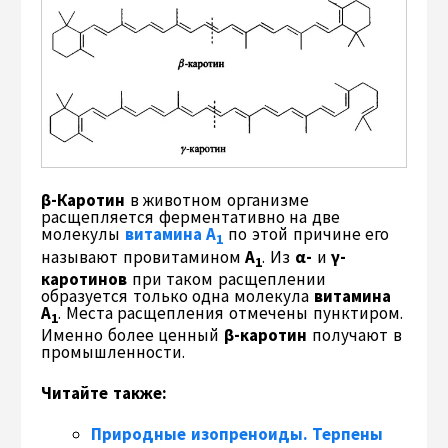
β-Каротин
в животном организме
расщепляется ферментативно на две
молекулы
витамина А
по этой причине его
1
называют провитамином
А
. Из
α-
и
γ-
1
каротинов
при таком расщеплении
образуется только одна молекула
витамина
А
. Места расщепления отмечены пунктиром.
1
Именно более ценный
β-каротин
получают в
промышленности.
Читайте также:
Природные изопреноиды. Терпены