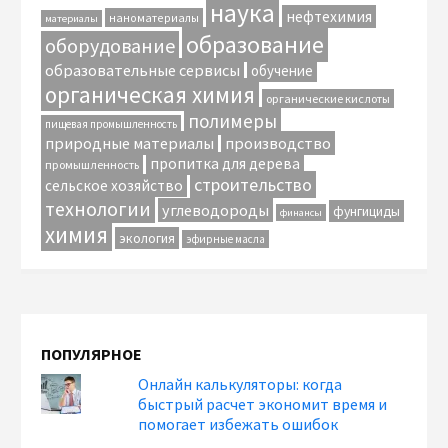
наука
нефтехимия
наноматериалы
материалы
образование
оборудование
образовательные сервисы
обучение
органическая химия
органические кислоты
полимеры
пищевая промышленность
природные материалы
производство
пропитка для дерева
промышленность
строительство
сельское хозяйство
технологии
углеводороды
фунгициды
финансы
химия
экология
эфирные масла
ПОПУЛЯРНОЕ
Онлайн калькуляторы: когда
быстрый расчет экономит время и
помогает избежать ошибок