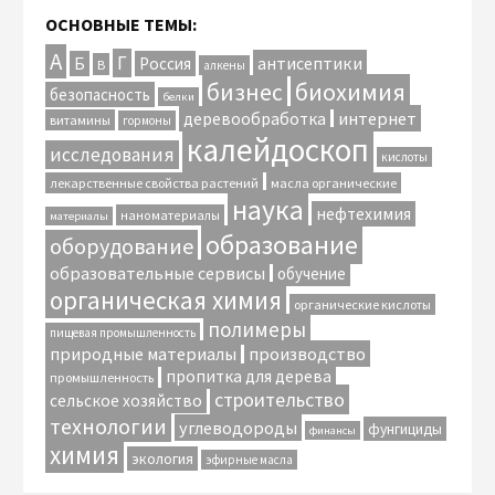
ОСНОВНЫЕ ТЕМЫ:
А
Г
антисептики
Б
Россия
В
алкены
биохимия
бизнес
безопасность
белки
интернет
деревообработка
витамины
гормоны
калейдоскоп
исследования
кислоты
лекарственные свойства растений
масла органические
наука
нефтехимия
наноматериалы
материалы
образование
оборудование
образовательные сервисы
обучение
органическая химия
органические кислоты
полимеры
пищевая промышленность
природные материалы
производство
пропитка для дерева
промышленность
строительство
сельское хозяйство
технологии
углеводороды
фунгициды
финансы
химия
экология
эфирные масла