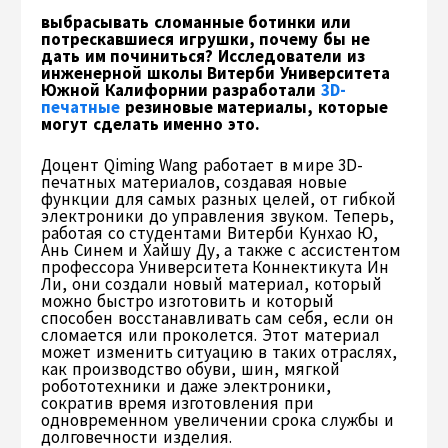
выбрасывать сломанные ботинки или
потрескавшиеся игрушки, почему бы не
дать им починиться? Исследователи из
инженерной школы Витерби Университета
Южной Калифорнии разработали
3D-
печатные
резиновые материалы, которые
могут сделать именно это.
Доцент Qiming Wang работает в мире 3D-
печатных материалов, создавая новые
функции для самых разных целей, от гибкой
электроники до управления звуком. Теперь,
работая со студентами Витерби Кунхао Ю,
Ань Синем и Хайшу Ду, а также с ассистентом
профессора Университета Коннектикута Ин
Ли, они создали новый материал, который
можно быстро изготовить и который
способен восстанавливать сам себя, если он
сломается или проколется. Этот материал
может изменить ситуацию в таких отраслях,
как производство обуви, шин, мягкой
робототехники и даже электроники,
сократив время изготовления при
одновременном увеличении срока службы и
долговечности изделия.