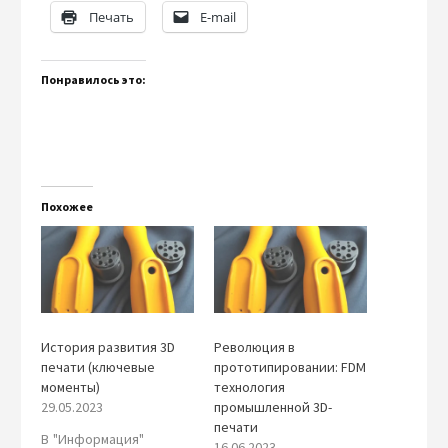
Печать
E-mail
Понравилось это:
Похожее
История развития 3D
Революция в
печати (ключевые
прототипировании: FDM
моменты)
технология
29.05.2023
промышленной 3D-
печати
В "Информация"
16.06.2023