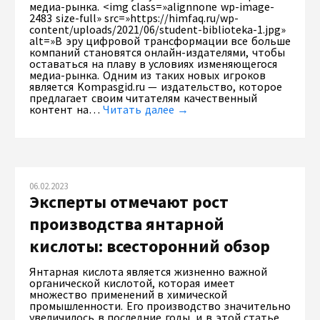
медиа-рынка. <img class=»alignnone wp-image-
2483 size-full» src=»https://himfaq.ru/wp-
content/uploads/2021/06/student-biblioteka-1.jpg»
alt=»В эру цифровой трансформации все больше
компаний становятся онлайн-издателями, чтобы
оставаться на плаву в условиях изменяющегося
медиа-рынка. Одним из таких новых игроков
является Kompasgid.ru — издательство, которое
предлагает своим читателям качественный
контент на…
Читать далее →
06.02.2023
Эксперты отмечают рост
производства янтарной
кислоты: всесторонний обзор
Янтарная кислота является жизненно важной
органической кислотой, которая имеет
множество применений в химической
промышленности. Его производство значительно
увеличилось в последние годы, и в этой статье