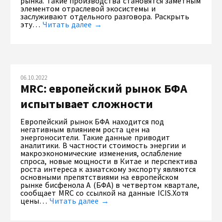
рынка. Такие производства становятся заметным
элементом отраслевой экосистемы и
заслуживают отдельного разговора. Раскрыть
эту…
Читать далее →
06.10.2022
MRC: европейский рынок БФА
испытывает сложности
Европейский рынок БФА находится под
негативным влиянием роста цен на
энергоносители. Такие данные приводит
аналитики. В частности стоимость энергии и
макроэкономические изменения, ослабление
спроса, новые мощности в Китае и перспектива
роста интереса к азиатскому экспорту являются
основными препятствиями на европейском
рынке бисфенола А (БФА) в четвертом квартале,
сообщает MRC со ссылкой на данные ICIS.Хотя
цены…
Читать далее →