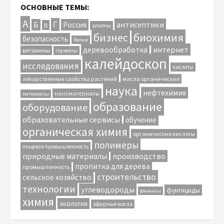
ОСНОВНЫЕ ТЕМЫ:
А
Г
антисептики
Б
Россия
В
алкены
биохимия
бизнес
безопасность
белки
интернет
деревообработка
витамины
гормоны
калейдоскоп
исследования
кислоты
лекарственные свойства растений
масла органические
наука
нефтехимия
наноматериалы
материалы
образование
оборудование
образовательные сервисы
обучение
органическая химия
органические кислоты
полимеры
пищевая промышленность
природные материалы
производство
пропитка для дерева
промышленность
строительство
сельское хозяйство
технологии
углеводороды
фунгициды
финансы
химия
экология
эфирные масла