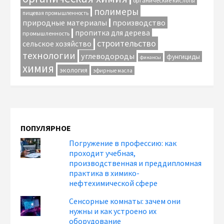
органические кислоты
полимеры
пищевая промышленность
природные материалы
производство
пропитка для дерева
промышленность
строительство
сельское хозяйство
технологии
углеводороды
фунгициды
финансы
химия
экология
эфирные масла
ПОПУЛЯРНОЕ
Погружение в профессию: как
проходит учебная,
производственная и преддипломная
практика в химико-
нефтехимической сфере
Сенсорные комнаты: зачем они
нужны и как устроено их
оборудование