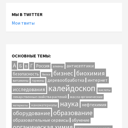
МЫ В TWITTER
Мои твиты
ОСНОВНЫЕ ТЕМЫ:
А
Г
антисептики
Б
Россия
В
алкены
биохимия
бизнес
безопасность
белки
интернет
деревообработка
витамины
гормоны
калейдоскоп
исследования
кислоты
лекарственные свойства растений
масла органические
наука
нефтехимия
наноматериалы
материалы
образование
оборудование
образовательные сервисы
обучение
органическая химия